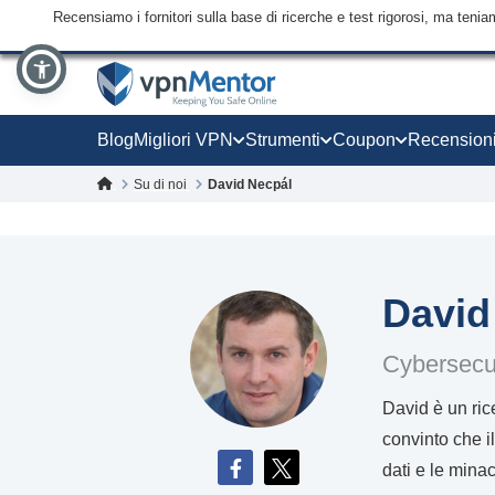
Recensiamo i fornitori sulla base di ricerche e test rigorosi, ma tenia
Blog
Migliori VPN
Strumenti
Coupon
Recension
Su di noi
David Necpál
David
Cybersecur
David è un ric
convinto che i
dati e le mina