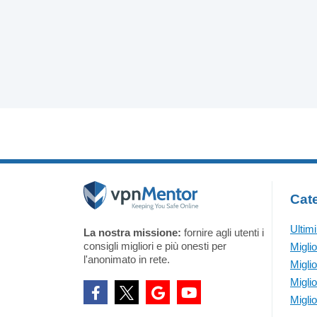
Cate
Ultim
La nostra missione:
fornire agli utenti i
consigli migliori e più onesti per
Migli
l'anonimato in rete.
Migli
Migli
Migli