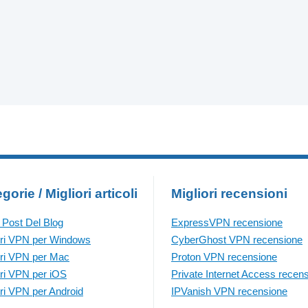
gorie / Migliori articoli
Migliori recensioni
i Post Del Blog
ExpressVPN recensione
ori VPN per Windows
CyberGhost VPN recensione
ori VPN per Mac
Proton VPN recensione
ori VPN per iOS
Private Internet Access recen
ori VPN per Android
IPVanish VPN recensione