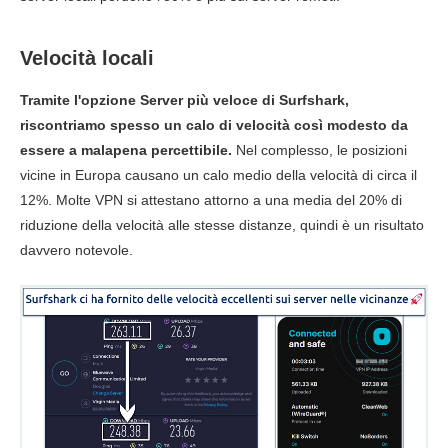
Download
237.15 Mbps
158 Mbps
8.23 
Upload
138.84 Mbps
80.81 Mbps
8.39 
Velocità locali
Tramite l'opzione Server più veloce di Surfshark,
Ping
43 ms
50 ms
64 
riscontriamo spesso un calo di velocità così modesto da
Brasile
essere a malapena percettibile.
Nel complesso, le posizioni
vicine in Europa causano un calo medio della velocità di circa il
Download
144.29 Mbps
139.03 Mbps
186.87
12%. Molte VPN si attestano attorno a una media del 20% di
riduzione della velocità alle stesse distanze, quindi è un risultato
Upload
135.87 Mbps
68.73 Mbps
63.28 
davvero notevole.
Ping
142 ms
228 ms
150 
Regno
Unito
Download
122.11 Mbps
133.12 Mbps
70.57 
Upload
55.44 Mbps
89.52 Mbps
102.14