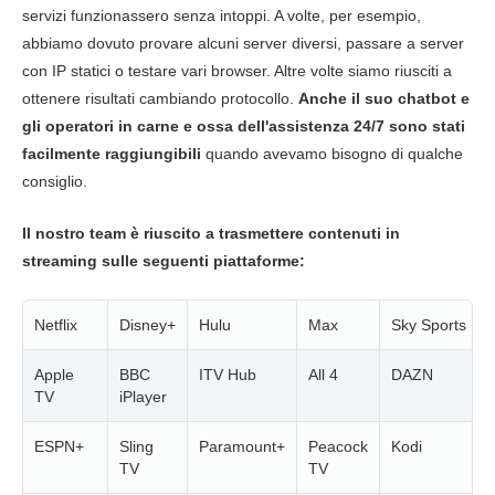
servizi funzionassero senza intoppi. A volte, per esempio,
abbiamo dovuto provare alcuni server diversi, passare a server
con IP statici o testare vari browser. Altre volte siamo riusciti a
ottenere risultati cambiando protocollo.
Anche il suo chatbot e
gli operatori in carne e ossa dell'assistenza 24/7 sono stati
facilmente raggiungibili
quando avevamo bisogno di qualche
consiglio.
Il nostro team è riuscito a trasmettere contenuti in
streaming sulle seguenti piattaforme:
Netflix
Disney+
Hulu
Max
Sky Sports
Apple
BBC
ITV Hub
All 4
DAZN
TV
iPlayer
ESPN+
Sling
Paramount+
Peacock
Kodi
TV
TV