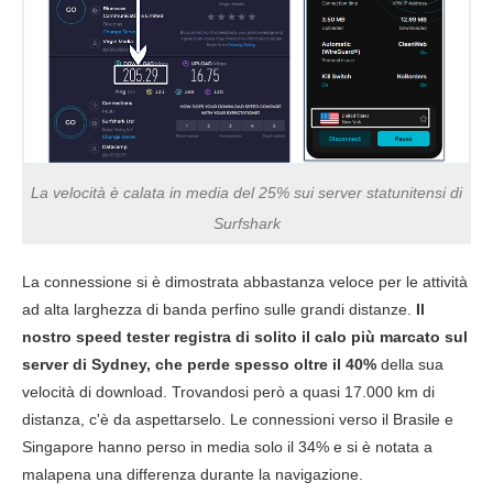
Australia
Download
146.26 Mbps
142 Mbps
87.54 
Upload
62.01 Mbps
115.86 Mbps
11.23 
Ping
180 ms
173 ms
193 
La velocità è calata in media del 25% sui server statunitensi di
Singapore
Surfshark
Download
162.71 Mbps
150.43 Mbps
128.44
La connessione si è dimostrata abbastanza veloce per le attività
ad alta larghezza di banda perfino sulle grandi distanze.
Il
Upload
54.79 Mbps
85.31 Mbps
10.25 
nostro speed tester registra di solito il calo più marcato sul
server di Sydney, che perde spesso oltre il 40%
della sua
Ping
225 ms
211 ms
208 
velocità di download. Trovandosi però a quasi 17.000 km di
distanza, c'è da aspettarselo. Le connessioni verso il Brasile e
Singapore hanno perso in media solo il 34% e si è notata a
malapena una differenza durante la navigazione.