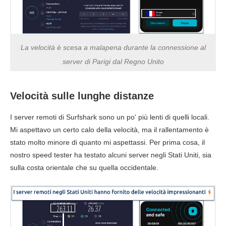
Ping
109 ms
115 ms
114 
Francia
La velocità è scesa a malapena durante la connessione al
server di Parigi dal Regno Unito
Download
141.14 Mbps
158.51 Mbps
111.83
Upload
78.42 Mbps
62.77 Mbps
95.40 
Velocità sulle lunghe distanze
Ping
107 ms
118 ms
120 
I server remoti di Surfshark sono un po' più lenti di quelli locali.
Mi aspettavo un certo calo della velocità, ma il rallentamento è
Giappone
stato molto minore di quanto mi aspettassi. Per prima cosa, il
nostro speed tester ha testato alcuni server negli Stati Uniti, sia
Download
144.23 Mbps
134.14 Mbps
166.18
sulla costa orientale che su quella occidentale.
Upload
102.03 Mbps
42.65 Mbps
N.D
Ping
144 ms
152 ms
145 