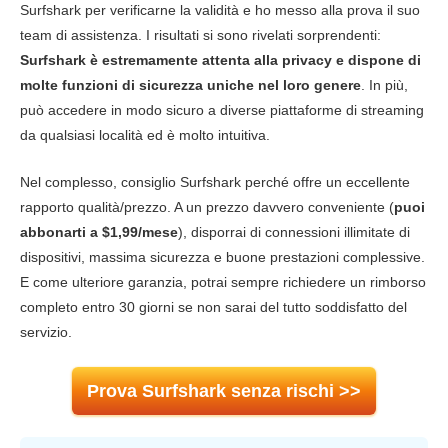
Surfshark per verificarne la validità e ho messo alla prova il suo
Privacy
9.0
team di assistenza. I risultati si sono rivelati sorprendenti:
Torrent
9.0
Surfshark è estremamente attenta alla privacy e dispone di
molte funzioni di sicurezza uniche nel loro genere
. In più,
Installazione e app
9.4
può accedere in modo sicuro a diverse piattaforme di streaming
Prezzo
8.7
da qualsiasi località ed è molto intuitiva.
Affidabilità e supporto
9.8
Nel complesso, consiglio Surfshark perché offre un eccellente
rapporto qualità/prezzo. A un prezzo davvero conveniente (
puoi
abbonarti a
$1,99/mese
), disporrai di connessioni illimitate di
dispositivi, massima sicurezza e buone prestazioni complessive.
E come ulteriore garanzia, potrai sempre richiedere un rimborso
completo entro 30 giorni se non sarai del tutto soddisfatto del
servizio.
Prova Surfshark senza rischi >>