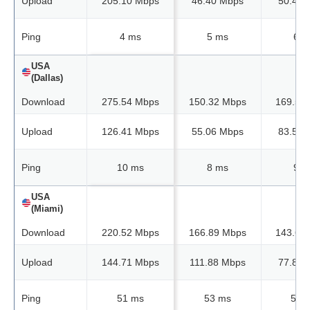
Upload
205.10 Mbps
46.40 Mbps
50.42 
Ping
4 ms
5 ms
6 m
USA
(Dallas)
Download
275.54 Mbps
150.32 Mbps
169.58
Upload
126.41 Mbps
55.06 Mbps
83.50 
Ping
10 ms
8 ms
9 m
USA
(Miami)
Download
220.52 Mbps
166.89 Mbps
143.62
Upload
144.71 Mbps
111.88 Mbps
77.82 
Ping
51 ms
53 ms
54 