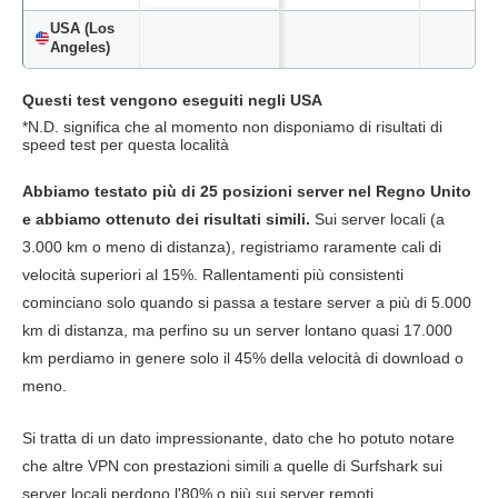
USA (Los
Angeles)
Download
206.06 Mbps
169.57 Mbps
161.10
Questi test vengono eseguiti negli USA
*N.D. significa che al momento non disponiamo di risultati di
Upload
110.16 Mbps
66.42 Mbps
103.06
speed test per questa località
Ping
41 ms
42 ms
42 
Abbiamo testato più di 25 posizioni server nel Regno Unito
e abbiamo ottenuto dei risultati simili.
Sui server locali (a
USA (New
3.000 km o meno di distanza), registriamo raramente cali di
York)
velocità superiori al 15%. Rallentamenti più consistenti
Download
217.91 Mbps
175.09 Mbps
80.67 
cominciano solo quando si passa a testare server a più di 5.000
km di distanza, ma perfino su un server lontano quasi 17.000
Upload
151.79 Mbps
46.30 Mbps
N.D
km perdiamo in genere solo il 45% della velocità di download o
meno.
Ping
48 ms
45 ms
65 
Si tratta di un dato impressionante, dato che ho potuto notare
Canada
che altre VPN con prestazioni simili a quelle di Surfshark sui
server locali perdono l'80% o più sui server remoti.