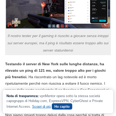
Il nostro tester per il gaming è riuscito a giocare senza intoppi
sui server europei, ma il ping è risultato essere troppo alto sui
server statunitensi
Testando il server di New York sulle lunghe distanze, ha
rilevato un ping di 121 ms, valore troppo alto per i giochi
più frenetici.
Ha riscontrato un lag notevole ed è morto
ripetutamente perché non riusciva a evitare il fuoco nemico. I
server della costa occidentale (Los Angeles e San Francisco) si
Nota di trasparenza:
vpnMentor opera sotto la stessa società
sono dimostrati addirittura peggiori, con tempi di caricamento
capogruppo di Holiday.com, ExpressVPN, CyberGhost e Private
superiori a 5 minuti e lag eccessivo.
Internet Access.
Scopri di più
Ho capito
Non siamo rimasti troppo delusi dalla cosa perché si tratta di