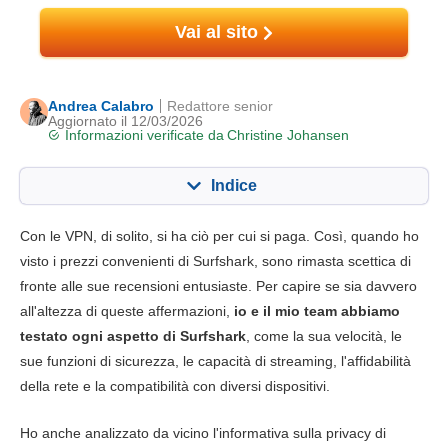
Vai al sito
Andrea Calabro
Redattore senior
Aggiornato il 12/03/2026
Informazioni verificate da
Christine Johansen
Indice
Contenuto:
Nostro punteggio:
Con le VPN, di solito, si ha ciò per cui si paga. Così, quando ho
Funzionalità chiave
9.4
visto i prezzi convenienti di Surfshark, sono rimasta scettica di
fronte alle sue recensioni entusiaste. Per capire se sia davvero
Streaming
9.6
all'altezza di queste affermazioni,
io e il mio team abbiamo
Velocità
9.8
testato ogni aspetto di Surfshark
, come la sua velocità, le
Gaming
9.0
sue funzioni di sicurezza, le capacità di streaming, l'affidabilità
della rete e la compatibilità con diversi dispositivi.
Rete di server
9.0
Sicurezza
10.0
Ho anche analizzato da vicino l'informativa sulla privacy di