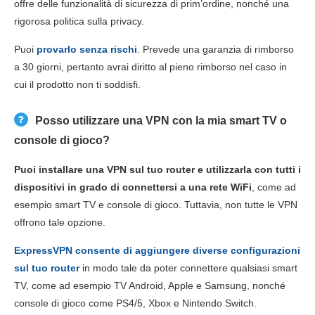
offre delle funzionalità di sicurezza di prim’ordine, nonché una
rigorosa politica sulla privacy.
Puoi
provarlo senza rischi
. Prevede una garanzia di rimborso
a 30 giorni, pertanto avrai diritto al pieno rimborso nel caso in
cui il prodotto non ti soddisfi.
Posso utilizzare una VPN con la mia smart TV o
console di gioco?
Puoi installare una VPN sul tuo router e utilizzarla con tutti i
dispositivi in grado di connettersi a una rete WiFi
, come ad
esempio smart TV e console di gioco. Tuttavia, non tutte le VPN
offrono tale opzione.
ExpressVPN consente di aggiungere diverse configurazioni
sul tuo router
in modo tale da poter connettere qualsiasi smart
TV, come ad esempio TV Android, Apple e Samsung, nonché
console di gioco come PS4/5, Xbox e Nintendo Switch.