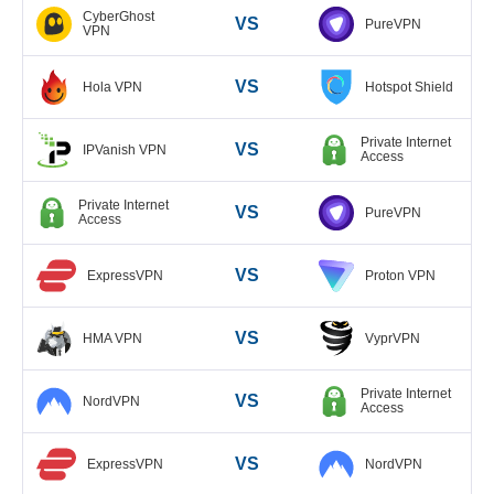
CyberGhost
VS
PureVPN
VPN
VS
Hola VPN
Hotspot Shield
Private Internet
VS
IPVanish VPN
Access
Private Internet
VS
PureVPN
Access
VS
ExpressVPN
Proton VPN
VS
HMA VPN
VyprVPN
Private Internet
VS
NordVPN
Access
VS
ExpressVPN
NordVPN