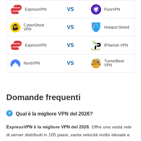
VS
ExpressVPN
PureVPN
CyberGhost
VS
Hotspot Shield
VPN
VS
ExpressVPN
IPVanish VPN
TunnelBear
VS
NordVPN
VPN
Domande frequenti
Qual è la migliore VPN del 2026?
ExpressVPN è la migliore VPN del 2026
. Offre una vasta rete
di server distribuiti in 105 paesi, vanta velocità molto elevate e