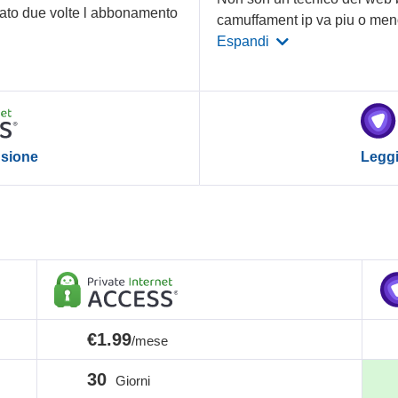
gato due volte l abbonamento
camuffament ip va piu o me
Espandi
nsione
Leggi
€1.99
/mese
30
Giorni