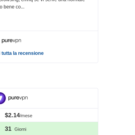
no bene co
...
 tutta la recensione
$2.14
/mese
31
Giorni