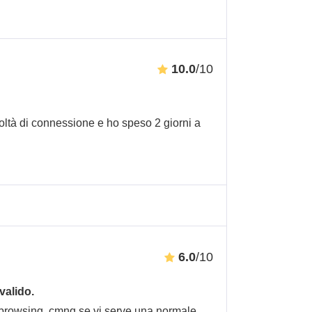
10.0
/10
icoltà di connessione e ho speso 2 giorni a
6.0
/10
valido.
browsing, cmnq se vi serve una normale