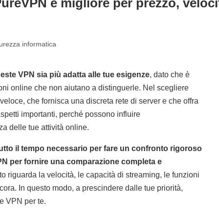
PureVPN è migliore per prezzo, veloc
curezza informatica
ueste VPN sia più adatta alle tue esigenze
, dato che è
oni online che non aiutano a distinguerle. Nel scegliere
eloce, che fornisca una discreta rete di server e che offra
aspetti importanti, perché possono influire
a delle tue attività online.
 tutto il tempo necessario per fare un confronto rigoroso
VPN per fornire una comparazione completa e
o riguarda la velocità, le capacità di streaming, le funzioni
 ancora. In questo modo, a prescindere dalle tue priorità,
e VPN per te.