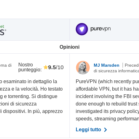
Opinioni
Nostro
tema di
MJ Marsden
Precede
9.5
/10
punteggio
:
di sicurezza informatic
o esaminato in dettaglio la
PureVPN (which recently purc
urezza e la velocità. Ho testato
affordable VPN, but it has ha
g e torrenting. Si distingue
incident involving the FBI sev
pzioni di sicurezza
done enough to rebuild trust 
i dispositivi. In più, apprezzo
investigated its privacy polic
speeds, streaming performance
Leggi tutto