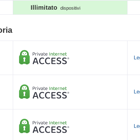
Illimitato
dispositivi
oria
Le
Le
Le