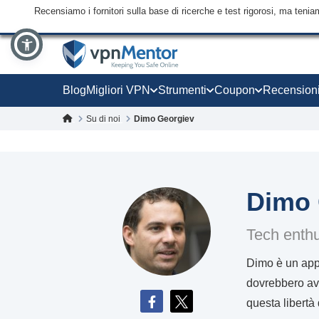
Recensiamo i fornitori sulla base di ricerche e test rigorosi, ma tenia
Blog
Migliori VPN
Strumenti
Coupon
Recension
Su di noi
Dimo Georgiev
Dimo 
Tech enthu
Dimo è un appa
dovrebbero ave
questa libert