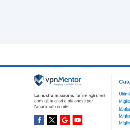
Cate
Ultim
La nostra missione:
fornire agli utenti i
consigli migliori e più onesti per
Migli
l'anonimato in rete.
Migli
Migli
Migli