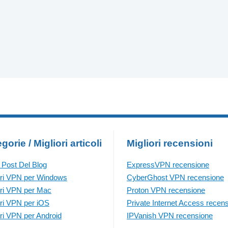
gorie / Migliori articoli
Migliori recensioni
i Post Del Blog
ExpressVPN recensione
ori VPN per Windows
CyberGhost VPN recensione
ori VPN per Mac
Proton VPN recensione
ori VPN per iOS
Private Internet Access recen
ori VPN per Android
IPVanish VPN recensione