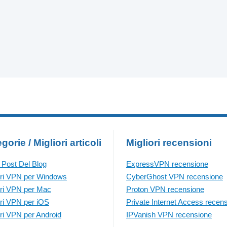
gorie / Migliori articoli
Migliori recensioni
i Post Del Blog
ExpressVPN recensione
ori VPN per Windows
CyberGhost VPN recensione
ori VPN per Mac
Proton VPN recensione
ori VPN per iOS
Private Internet Access recen
ori VPN per Android
IPVanish VPN recensione