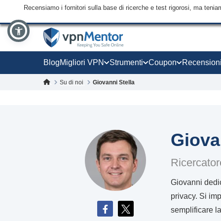
Recensiamo i fornitori sulla base di ricerche e test rigorosi, ma tenia
Blog
Migliori VPN
Strumenti
Coupon
Recension
Su di noi
Giovanni Stella
Giova
Ricercator
Giovanni dedic
privacy. Si imp
semplificare la