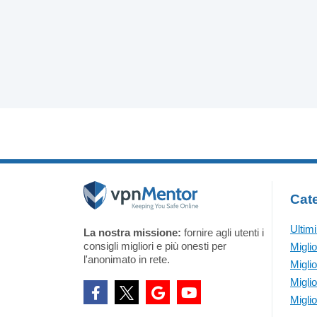
Cate
Ultim
La nostra missione:
fornire agli utenti i
consigli migliori e più onesti per
Migli
l'anonimato in rete.
Migli
Migli
Migli