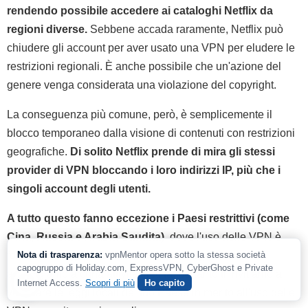
rendendo possibile accedere ai cataloghi Netflix da
regioni diverse.
Sebbene accada raramente, Netflix può
chiudere gli account per aver usato una VPN per eludere le
restrizioni regionali. È anche possibile che un'azione del
genere venga considerata una violazione del copyright.
La conseguenza più comune, però, è semplicemente il
blocco temporaneo dalla visione di contenuti con restrizioni
geografiche.
Di solito Netflix prende di mira gli stessi
provider di VPN bloccando i loro indirizzi IP, più che i
singoli account degli utenti.
A tutto questo fanno eccezione i Paesi restrittivi (come
Cina, Russia e Arabia Saudita)
, dove l'uso delle VPN è
Nota di trasparenza:
vpnMentor opera sotto la stessa società
fortemente regolamentato o del tutto illegale. Noi non
capogruppo di Holiday.com, ExpressVPN, CyberGhost e Private
appoggiamo alcuna attività illecita, pertanto ti invitiamo a
Internet Access.
Scopri di più
Ho capito
verificare le leggi locali del tuo Paese in merito all'uso delle