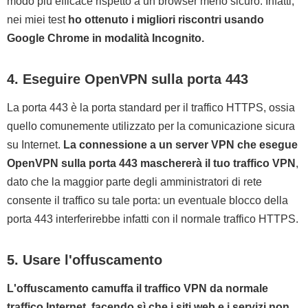
modo più efficace rispetto a un browser meno sicuro. Infatti,
nei miei test
ho ottenuto i migliori riscontri usando
Google Chrome in modalità Incognito.
4. Eseguire OpenVPN sulla porta 443
La porta 443 è la porta standard per il traffico HTTPS, ossia
quello comunemente utilizzato per la comunicazione sicura
su Internet.
La connessione a un server VPN che esegue
OpenVPN sulla porta 443 maschererà il tuo traffico VPN
,
dato che la maggior parte degli amministratori di rete
consente il traffico su tale porta: un eventuale blocco della
porta 443 interferirebbe infatti con il normale traffico HTTPS.
5. Usare l'offuscamento
L'offuscamento camuffa il traffico VPN da normale
traffico Internet, facendo sì che i siti web e i servizi non