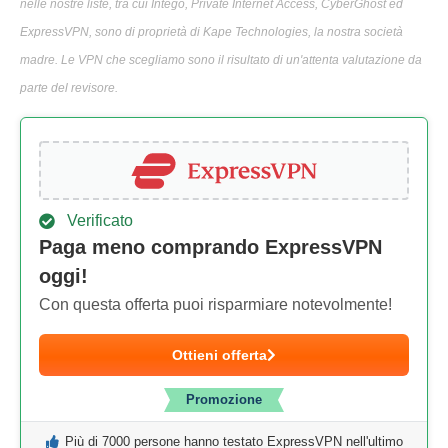
nelle nostre liste, tra cui Intego, Private Internet Access, CyberGhost ed
ExpressVPN, sono di proprietà di Kape Technologies, la nostra società
madre. Le VPN che scegliamo sono il risultato di un'attenta valutazione da
parte del revisore.
Verificato
Paga meno comprando ExpressVPN
oggi!
Con questa offerta puoi risparmiare notevolmente!
Ottieni offerta
Promozione
Più di 7000 persone hanno testato ExpressVPN nell'ultimo