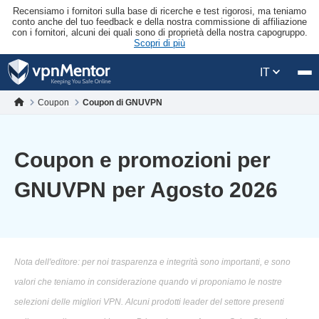
Recensiamo i fornitori sulla base di ricerche e test rigorosi, ma teniamo
conto anche del tuo feedback e della nostra commissione di affiliazione
con i fornitori, alcuni dei quali sono di proprietà della nostra capogruppo.
Scopri di più
IT
Coupon
Coupon di GNUVPN
Coupon e promozioni per
GNUVPN per Agosto 2026
Nota dell'editore: per noi trasparenza e integrità sono importanti, e sono
valori che teniamo in considerazione quando vi proponiamo le nostre
selezioni delle migliori VPN. Alcuni prodotti leader del settore presenti