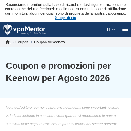
Recensiamo i fornitori sulla base di ricerche e test rigorosi, ma teniamo
conto anche del tuo feedback e della nostra commissione di affiliazione
con i fornitori, alcuni dei quali sono di proprietà della nostra capogruppo.
Scopri di più
IT
Coupon
Coupon di Keenow
Coupon e promozioni per
Keenow per Agosto 2026
Nota dell'editore: per noi trasparenza e integrità sono importanti, e sono
valori che teniamo in considerazione quando vi proponiamo le nostre
selezioni delle migliori VPN. Alcuni prodotti leader del settore presenti