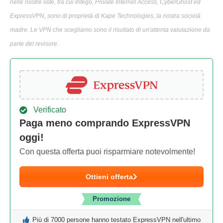
nelle nostre liste, tra cui Intego, Private Internet Access, CyberGhost ed
ExpressVPN, sono di proprietà di Kape Technologies, la nostra società
madre. Le VPN che scegliamo sono il risultato di un'attenta valutazione da
parte del revisore.
Verificato
Paga meno comprando ExpressVPN
oggi!
Con questa offerta puoi risparmiare notevolmente!
Ottieni offerta
Promozione
Più di 7000 persone hanno testato ExpressVPN nell'ultimo