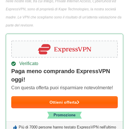
nelle nostre liste, tra cui Intego, Private Internet Access, CyberGhost ed
ExpressVPN, sono di proprietà di Kape Technologies, la nostra società
madre. Le VPN che scegliamo sono il risultato di un'attenta valutazione da
parte del revisore.
Verificato
Paga meno comprando ExpressVPN
oggi!
Con questa offerta puoi risparmiare notevolmente!
Ottieni offerta
Promozione
Più di 7000 persone hanno testato ExpressVPN nell'ultimo