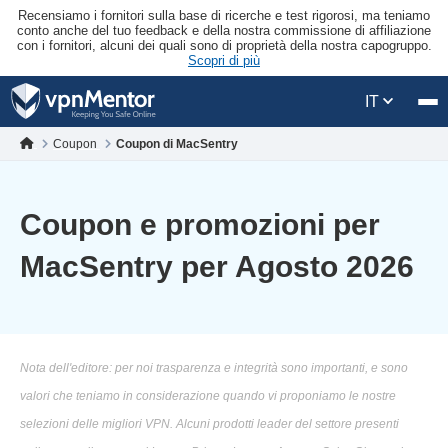
Recensiamo i fornitori sulla base di ricerche e test rigorosi, ma teniamo
conto anche del tuo feedback e della nostra commissione di affiliazione
con i fornitori, alcuni dei quali sono di proprietà della nostra capogruppo.
Scopri di più
IT
Coupon
Coupon di MacSentry
Coupon e promozioni per
MacSentry per Agosto 2026
Nota dell'editore: per noi trasparenza e integrità sono importanti, e sono
valori che teniamo in considerazione quando vi proponiamo le nostre
selezioni delle migliori VPN. Alcuni prodotti leader del settore presenti