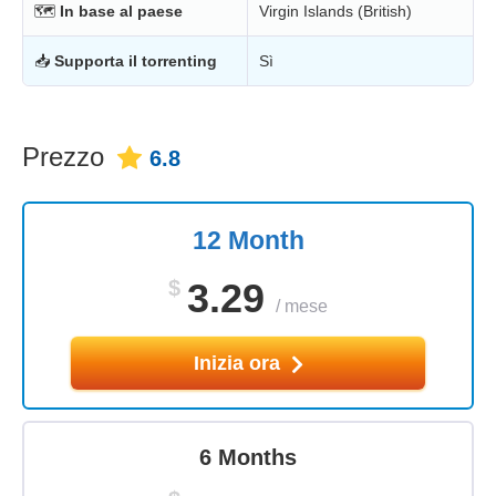
🗺
In base al paese
Virgin Islands (British)
📥
Supporta il torrenting
Sì
Prezzo
6.8
12 Month
$
3.29
/
mese
Inizia ora
6 Months