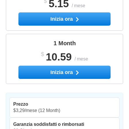
$
5.15
/
mese
Inizia ora
1 Month
$
10.59
/
mese
Inizia ora
Prezzo
$3,29/mese
(12 Month)
Garanzia soddisfatti o rimborsati