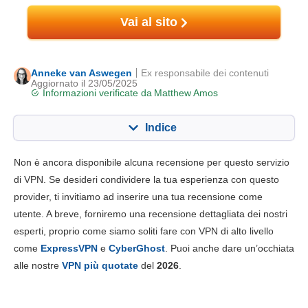
Vai al sito
Anneke van Aswegen
Ex responsabile dei contenuti
Aggiornato il 23/05/2025
Informazioni verificate da
Matthew Amos
Indice
Contenuto:
Nostro punteggio:
Non è ancora disponibile alcuna recensione per questo servizio
Funzionalità chiave
8.0
di VPN. Se desideri condividere la tua esperienza con questo
provider, ti invitiamo ad inserire una tua recensione come
Installazione e app
6.8
utente. A breve, forniremo una recensione dettagliata dei nostri
Prezzo
6.8
esperti, proprio come siamo soliti fare con VPN di alto livello
Affidabilità e supporto
8.4
come
ExpressVPN
e
CyberGhost
. Puoi anche dare un’occhiata
alle nostre
VPN più quotate
del
2026
.