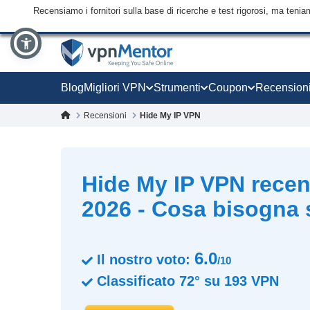
Recensiamo i fornitori sulla base di ricerche e test rigorosi, ma tenia
Blog
Migliori VPN
Strumenti
Coupon
Recension
Recensioni
Hide My IP VPN
Hide My IP VPN rece
2026 - Cosa bisogna 
6.0
Il nostro voto:
/10
Classificato
72°
su
193
VPN