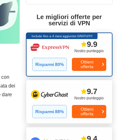
Le migliori offerte per
servizi di VPN
Include fino a 4 mesi aggiuntivi GRATUITI!
9.9
Nostro punteggio
Ottieni
Risparmi
80
%
offerta
a con
iata dei
9.7
e dare
Nostro punteggio
Ottieni
Risparmi
88
%
offerta
9.4