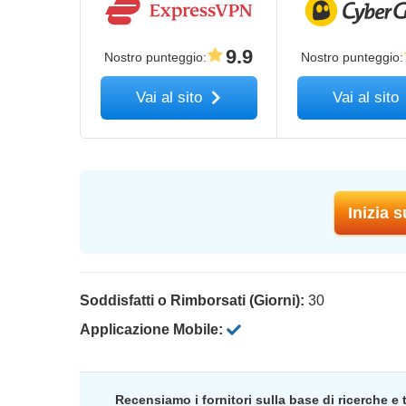
9.9
Nostro punteggio
:
Nostro punteggio
:
Vai al sito
Vai al sito
Inizia 
Soddisfatti o Rimborsati (Giorni):
30
Applicazione Mobile:
Recensiamo i fornitori sulla base di ricerche e