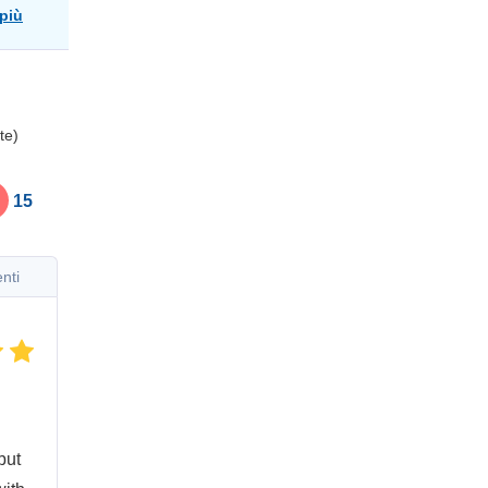
 più
te)
15
enti
but