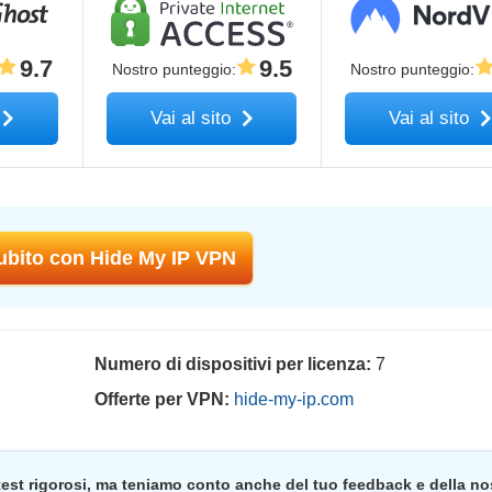
9.7
9.5
Nostro punteggio
:
Nostro punteggio
:
Vai al sito
Vai al sito
subito con Hide My IP VPN
Numero di dispositivi per licenza:
7
Offerte per VPN:
hide-my-ip.com
 test rigorosi, ma teniamo conto anche del tuo feedback e della no