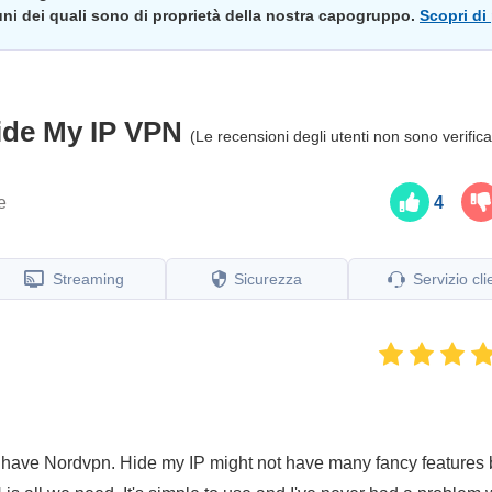
cuni dei quali sono di proprietà della nostra capogruppo.
Scopri di
ide My IP VPN
(Le recensioni degli utenti non sono verifica
e
4
Streaming
Sicurezza
Servizio cli
lso have Nordvpn. Hide my IP might not have many fancy features 