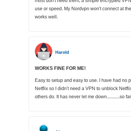
most don't need them, a simple encrypted VPN i
use or speed. My Nordvpn won't connect at the
works well.
Harold
WORKS FINE FOR ME!
Easy to setup and easy to use. I have had no pr
Netflix so I didn't need a VPN to unblock Netfl
others do. It has never let me down...........so far