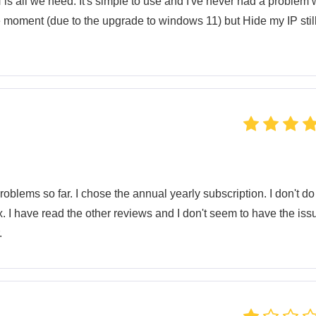
s all we need. It's simple to use and I've never had a problem 
 moment (due to the upgrade to windows 11) but Hide my IP stil
oblems so far. I chose the annual yearly subscription. I don't do
ix. I have read the other reviews and I don't seem to have the iss
.