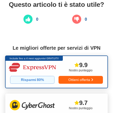
Questo articolo ti è stato utile?
0
0
Le migliori offerte per servizi di VPN
Include fino a 4 mesi aggiuntivi GRATUITI!
9.9
Nostro punteggio
Risparmi
80
%
Ottieni offerta
9.7
Nostro punteggio