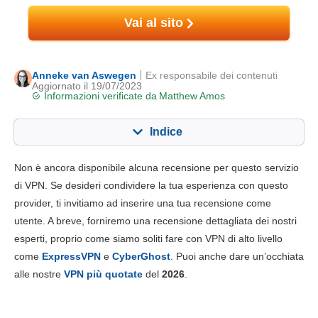
Vai al sito
Anneke van Aswegen
Ex responsabile dei contenuti
Aggiornato il 19/07/2023
Informazioni verificate da
Matthew Amos
Indice
Contenuto:
Nostro punteggio:
Non è ancora disponibile alcuna recensione per questo servizio
Funzionalità chiave
7.0
di VPN. Se desideri condividere la tua esperienza con questo
provider, ti invitiamo ad inserire una tua recensione come
Installazione e app
7.0
utente. A breve, forniremo una recensione dettagliata dei nostri
Prezzo
6.0
esperti, proprio come siamo soliti fare con VPN di alto livello
Affidabilità e supporto
8.0
come
ExpressVPN
e
CyberGhost
. Puoi anche dare un’occhiata
alle nostre
VPN più quotate
del
2026
.