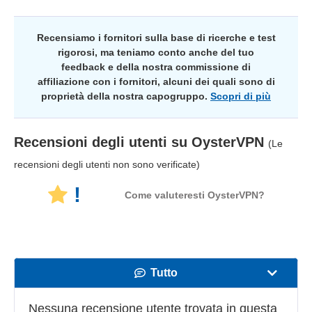
Recensiamo i fornitori sulla base di ricerche e test
rigorosi, ma teniamo conto anche del tuo
feedback e della nostra commissione di
affiliazione con i fornitori, alcuni dei quali sono di
proprietà della nostra capogruppo.
Scopri di più
Recensioni degli utenti su
OysterVPN
(Le
recensioni degli utenti non sono verificate)
!
Come valuteresti OysterVPN?
Tutto
Velocità
Nessuna recensione utente trovata in questa