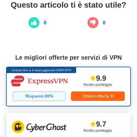
Questo articolo ti è stato utile?
0
0
Le migliori offerte per servizi di VPN
Include fino a 4 mesi aggiuntivi GRATUITI!
9.9
Nostro punteggio
Risparmi
80
%
Ottieni offerta
9.7
Nostro punteggio