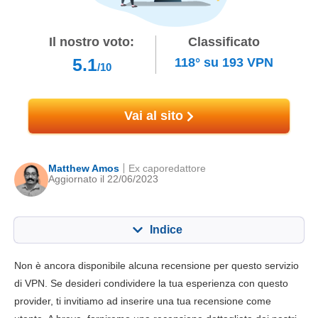
Il nostro voto:
Classificato
5.1
118°
su
193
VPN
/10
Vai al sito
Matthew Amos
Ex caporedattore
Aggiornato il 22/06/2023
Indice
Contenuto:
Nostro punteggio:
Non è ancora disponibile alcuna recensione per questo servizio
Funzionalità chiave
5.5
di VPN. Se desideri condividere la tua esperienza con questo
provider, ti invitiamo ad inserire una tua recensione come
Installazione e app
5.3