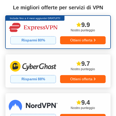
Le migliori offerte per servizi di VPN
Include fino a 4 mesi aggiuntivi GRATUITI!
9.9
Nostro punteggio
Risparmi
80
%
Ottieni offerta
9.7
Nostro punteggio
Risparmi
88
%
Ottieni offerta
9.4
Nostro punteggio