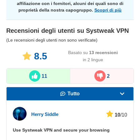
affiliazione con i fornitori, alcuni dei quali sono di
proprietà della nostra capogruppo.
Scopri di più
Recensioni degli utenti su
Systweak VPN
(Le recensioni degli utenti non sono verificate)
Basato su
13
recensioni
8.5
in 2 lingue
11
2
Tutto
Velocità
Herry Siddle
10
/10
Streaming
Use Systweak VPN and secure your browsing
Sicurezza