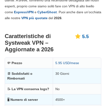
utente. A breve, forniremo una recensione dettagliata dei nostri
Prezzo
1.3
esperti, proprio come siamo soliti fare con VPN di alto livello
Affidabilità e supporto
3.3
come
ExpressVPN
e
CyberGhost
. Puoi anche dare un’occhiata
alle nostre
VPN più quotate
del
2026
.
Caratteristiche di
5.5
Systweak VPN –
Aggiornate a 2026
💸
Prezzo
5.95 USD/mese
📆
Soddisfatti o
30 Giorni
Rimborsati
📝
La VPN conserva logs?
No
🖥
Numero di server
4500+