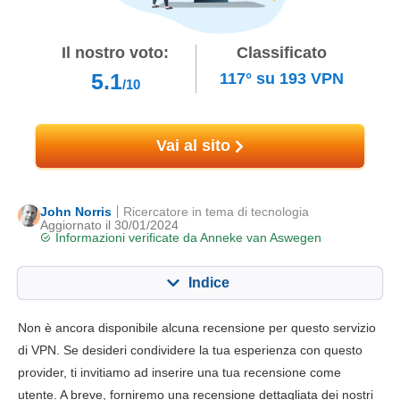
Il nostro voto:
Classificato
5.1
117°
su
193
VPN
/10
Vai al sito
John Norris
Ricercatore in tema di tecnologia
Aggiornato il 30/01/2024
Informazioni verificate da
Anneke van Aswegen
Indice
Contenuto:
Nostro punteggio:
Non è ancora disponibile alcuna recensione per questo servizio
Funzionalità chiave
5.0
di VPN. Se desideri condividere la tua esperienza con questo
provider, ti invitiamo ad inserire una tua recensione come
Installazione e app
5.4
utente. A breve, forniremo una recensione dettagliata dei nostri