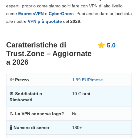
Prezzo
7.0
esperti, proprio come siamo soliti fare con VPN di alto livello
Affidabilità e supporto
6.0
come
ExpressVPN
e
CyberGhost
. Puoi anche dare un’occhiata
alle nostre
VPN più quotate
del
2026
.
Caratteristiche di
5.0
Trust.Zone – Aggiornate
a 2026
💸
Prezzo
1.99 EUR/mese
📆
Soddisfatti o
10 Giorni
Rimborsati
📝
La VPN conserva logs?
No
🖥
Numero di server
180+