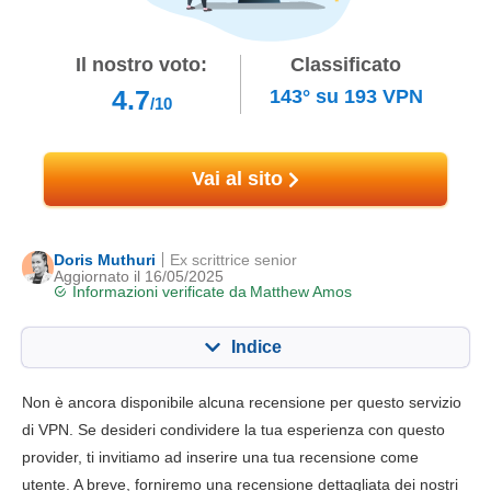
Il nostro voto:
Classificato
4.7
143°
su
193
VPN
/10
Vai al sito
Doris Muthuri
Ex scrittrice senior
Aggiornato il 16/05/2025
Informazioni verificate da
Matthew Amos
Indice
Contenuto:
Nostro punteggio:
Non è ancora disponibile alcuna recensione per questo servizio
Funzionalità chiave
4.4
di VPN. Se desideri condividere la tua esperienza con questo
provider, ti invitiamo ad inserire una tua recensione come
Installazione e app
6.2
utente. A breve, forniremo una recensione dettagliata dei nostri