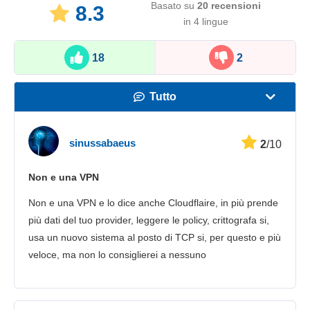
Basato su
20
recensioni
8.3
in 4 lingue
18
2
Tutto
Velocità
sinussabaeus
2
/10
Streaming
Non e una VPN
Sicurezza
Non e una VPN e lo dice anche Cloudflaire, in più prende
Servizio clienti
più dati del tuo provider, leggere le policy, crittografa si,
usa un nuovo sistema al posto di TCP si, per questo e più
veloce, ma non lo consiglierei a nessuno