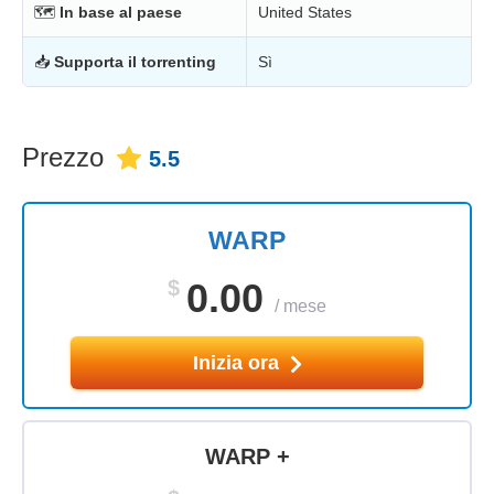
🗺
In base al paese
United States
📥
Supporta il torrenting
Sì
Prezzo
5.5
WARP
$
0.00
/
mese
Inizia ora
WARP +