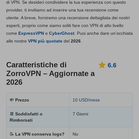
Funzionalità chiave
6.6
di VPN. Se desideri condividere la tua esperienza con questo
provider, ti invitiamo ad inserire una tua recensione come
Installazione e app
6.8
utente. A breve, forniremo una recensione dettagliata dei nostri
Prezzo
6.7
esperti, proprio come siamo soliti fare con VPN di alto livello
Affidabilità e supporto
6.7
come
ExpressVPN
e
CyberGhost
. Puoi anche dare un’occhiata
alle nostre
VPN più quotate
del
2026
.
Caratteristiche di
6.6
ZorroVPN – Aggiornate a
2026
💸
Prezzo
10 USD/mese
📆
Soddisfatti o
7 Giorni
Rimborsati
📝
La VPN conserva logs?
No