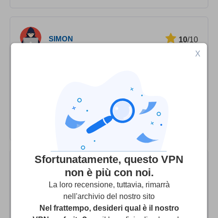
SIMON
10
/10
X
You get what you pay for
Zorrovpn is on the expensive side but you get what you
pay for - fast speed, anonymity and good support. If
these things matter to you (as they should) then the
10USD a month price tag is a no brainier.
Sfortunatamente, questo VPN
non è più con noi.
Freddy
10
/10
La loro recensione, tuttavia, rimarrà
nell'archivio del nostro sito
The Best
Nel frattempo, desideri qual è il nostro
I dont know why people cry about the price or the 3rd