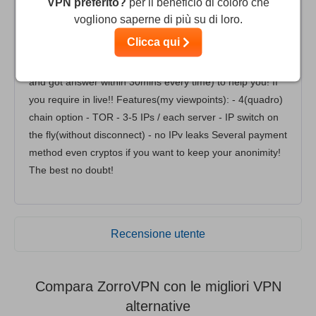
VPN preferito?
per il beneficio di coloro che
party app usage!? Its the best you will see also after you
vogliono saperne di più su di loro.
try it! The setup is very easy but the support is always
Clicca qui
avaible (really always i wrote to helpdesk few times but
once afternoon twice morning and weekend midnight too
and got answer within 30mins every time) to help you! If
you require in live!! Features(my viewpoints): - 4(quadro)
chain option - TOR - 3-5 IPs / each server - IP switch on
the fly(without disconnect) - no IPv leaks Several payment
method even cryptos if you want to keep your anonimity!
The best no doubt!
Recensione utente
Compara ZorroVPN con le migliori VPN
alternative