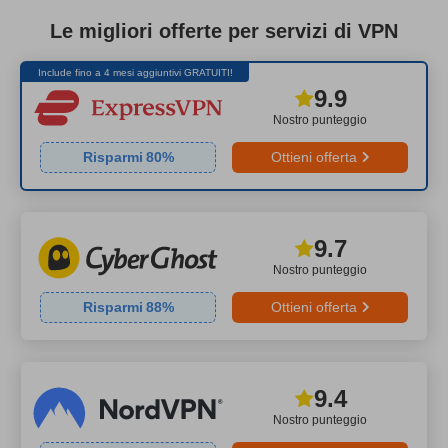
Le migliori offerte per servizi di VPN
Include fino a 4 mesi aggiuntivi GRATUITI!
9.9
Nostro punteggio
Risparmi
80
%
Ottieni offerta
9.7
Nostro punteggio
Risparmi
88
%
Ottieni offerta
9.4
Nostro punteggio