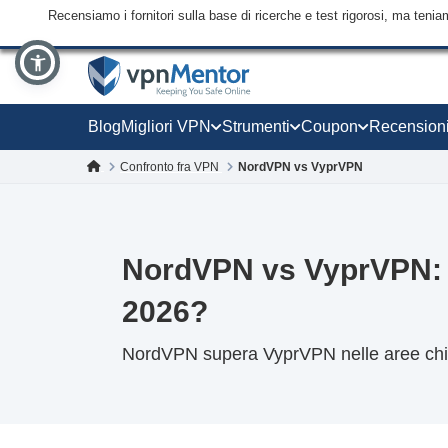
Recensiamo i fornitori sulla base di ricerche e test rigorosi, ma tenia
Blog
Migliori VPN
Strumenti
Coupon
Recension
Confronto fra VPN
NordVPN vs VyprVPN
NordVPN vs VyprVPN: 
2026?
NordVPN supera VyprVPN nelle aree chia