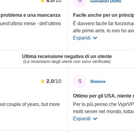
8.0
/10
G
Giovanni Dotto
n problema e una mancanza
Facile anche per un princi
quest'ultimo mese - dell'ultimo
È davvero facile far funziona
alle prime armi. Io non ho av
Espandi
Ultima recensione negativa di un utente
(Le recensioni degli utenti non sono verificate)
2.0
/10
S
Simone
Ottimo per gli USA, niente
st couple of years, but more
Per lo più penso che VyprVPN
molti server nel mondo, tuttav
Espandi