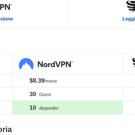
nsione
Leggi
$8.39
/mese
30
Giorni
10
dispositivi
oria