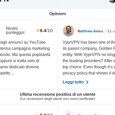
Opinioni
Nostro
9.4
/10
Matthew Amos
Ex c
punteggio
:
dagli annunci su YouTube
VyprVPN has been one of the 
a intensa campagna marketing
its parent company, Golden 
 mondo. Ma questa popolarità
entity. With VyprVPN no longer
oppure si tratta solo di
the leading providers? After 
biamo dedicato diverse
top choice. Even though it’
etto ...
privacy policy that shows it do
Leggi tutto
Ultima recensione positiva di un utente
(Le recensioni degli utenti non sono verificate)