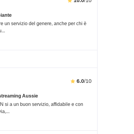
10.0
/10
piante
re un servizio del genere, anche per chi è
u
...
6.0
/10
 streaming Aussie
 si a un buon servizio, affidabile e con
ia,
...