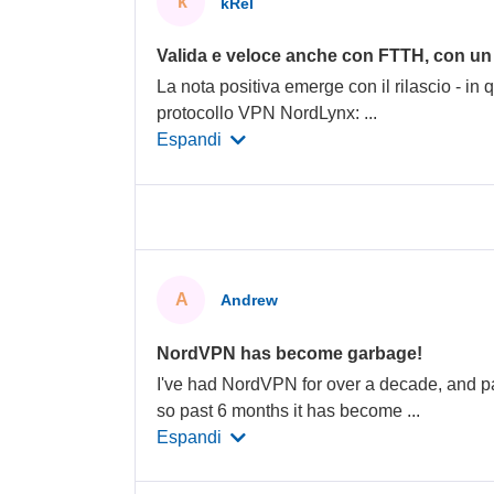
k
kRel
Valida e veloce anche con FTTH, con u
La nota positiva emerge con il rilascio - in 
protocollo VPN NordLynx:
...
Espandi
A
Andrew
NordVPN has become garbage!
I've had NordVPN for over a decade, and pa
so past 6 months it has become
...
Espandi