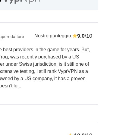
9.0
/10
Nostro punteggio
:
aporedattore
best providers in the game for years. But,
Frog, was recently purchased by a US
 under Swiss jurisdiction, is it still one of
extensive testing, I still rank VyprVPN as a
s owned by a US company, it has a proven
esn’t lo...