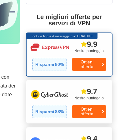
Le migliori offerte per
servizi di VPN
Include fino a 4 mesi aggiuntivi GRATUITI!
9.9
Nostro punteggio
Ottieni
Risparmi
80
%
offerta
a con
iata dei
9.7
e dare
Nostro punteggio
Ottieni
Risparmi
88
%
offerta
9.4