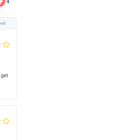
4
enti
 get