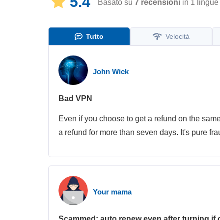
5.4
Basato su
7
recensioni
in 1 lingue
Tutto
Velocità
John Wick
Bad VPN
Even if you choose to get a refund on the same d
a refund for more than seven days. It's pure fr
Your mama
Scammed: auto renew even after turning if o