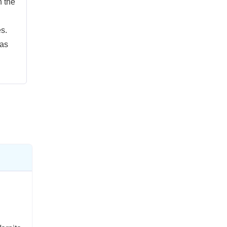
n the
s.
 as