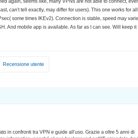
ened again, seems like, many VPNs are not able to connect, eve
t, can't tell exactly, may differ for users). This one works for all
IPsec( some times IKEv2). Connection is stable, speed may varie
. And mobile app is available. As far as I can see. Will keep it
Recensione utente
to in confronti tra VPN e guide all'uso. Grazie a oltre 5 anni di