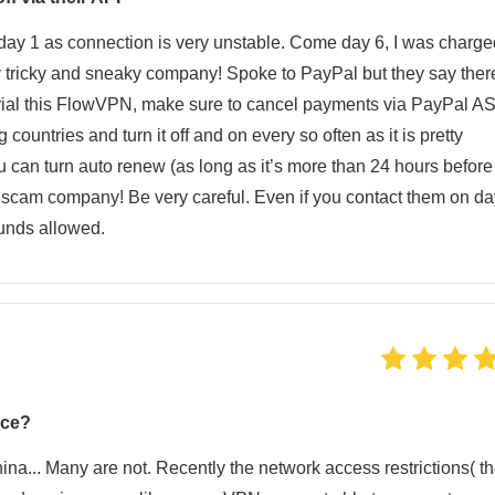
 day 1 as connection is very unstable. Come day 6, I was charge
ery tricky and sneaky company! Spoke to PayPal but they say ther
st trial this FlowVPN, make sure to cancel payments via PayPal A
countries and turn it off and on every so often as it is pretty
 can turn auto renew (as long as it’s more than 24 hours befor
otal scam company! Be very careful. Even if you contact them on da
funds allowed.
ice?
China... Many are not. Recently the network access restrictions( t