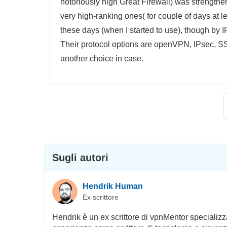
notoriously high Great Firewall) was strength
very high-ranking ones( for couple of days at leas
these days (when I started to use), though by 
Their protocol options are openVPN, IPsec, SSH
another choice in case.
Sugli autori
Hendrik Human
Ex scrittore
Hendrik è un ex scrittore di vpnMentor specializza