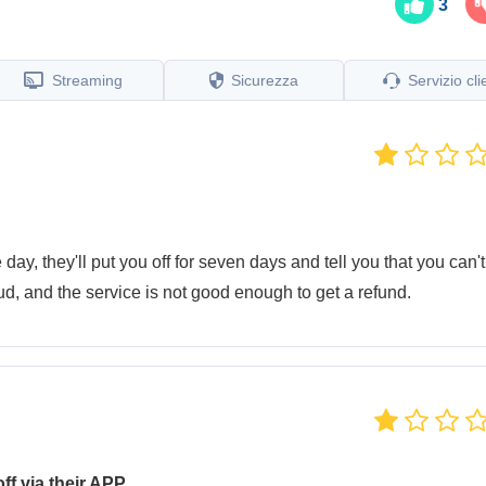
3
Streaming
Sicurezza
Servizio cli
ay, they'll put you off for seven days and tell you that you can't
aud, and the service is not good enough to get a refund.
ff via their APP