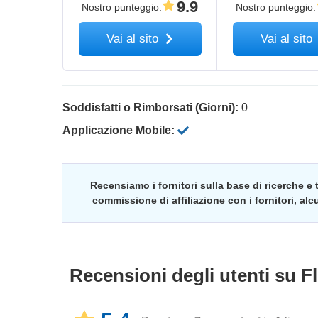
9.9
Nostro punteggio
:
Nostro punteggio
:
Vai al sito
Vai al sito
Soddisfatti o Rimborsati (Giorni):
0
Applicazione Mobile:
Recensiamo i fornitori sulla base di ricerche e
commissione di affiliazione con i fornitori, al
Recensioni degli utenti su
F