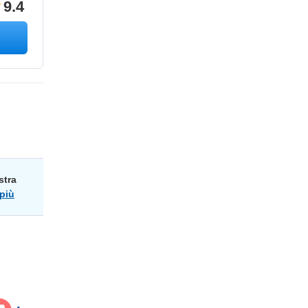
9.4
stra
 più