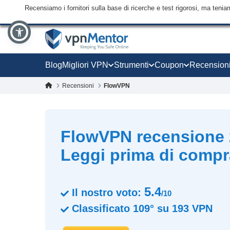
Recensiamo i fornitori sulla base di ricerche e test rigorosi, ma tenia
Blog
Migliori VPN
Strumenti
Coupon
Recension
Recensioni
FlowVPN
FlowVPN recensione 
Leggi prima di compr
5.4
Il nostro voto:
/10
Classificato
109°
su
193
VPN