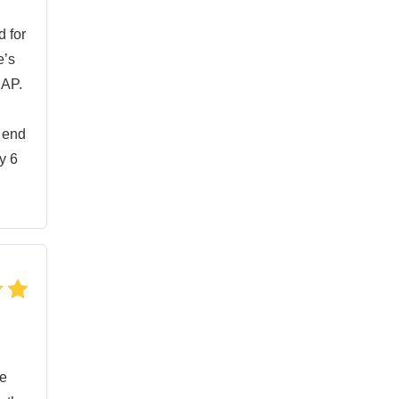
d for
e’s
SAP.
e end
y 6
he