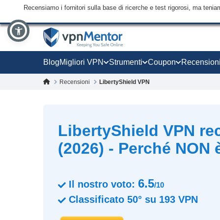
Recensiamo i fornitori sulla base di ricerche e test rigorosi, ma tenia
Blog
Migliori VPN
Strumenti
Coupon
Recension
Recensioni
LibertyShield VPN
LibertyShield VPN re
(2026) - Perché NON è
6.5
Il nostro voto:
/10
Classificato
50°
su
193
VPN