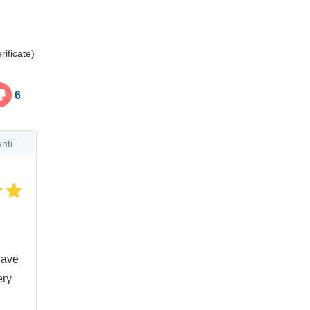
rificate)
6
enti
have
ery