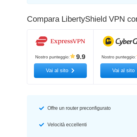
Compara LibertyShield VPN con 
9.9
Nostro punteggio
:
Nostro punteggio
:
Vai al sito
Vai al sito
Offre un router preconfigurato
Velocità eccellenti