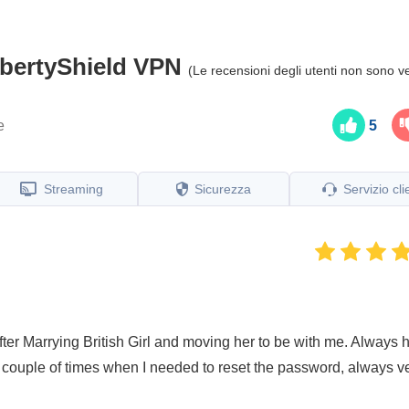
ibertyShield VPN
(Le recensioni degli utenti non sono ve
e
5
Streaming
Sicurezza
Servizio cli
ter Marrying British Girl and moving her to be with me. Always 
a couple of times when I needed to reset the password, always v