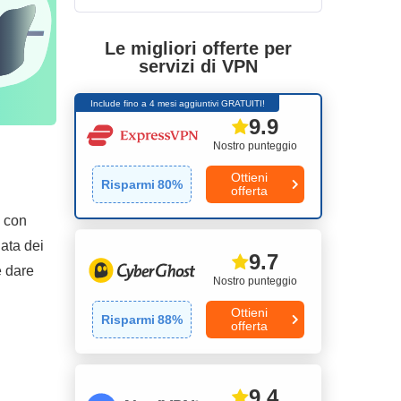
Le migliori offerte per
servizi di VPN
Include fino a 4 mesi aggiuntivi GRATUITI!
9.9
Nostro punteggio
Ottieni
Risparmi
80
%
offerta
a con
iata dei
9.7
e dare
Nostro punteggio
Ottieni
Risparmi
88
%
offerta
9.4