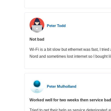
Peter Todd
Not bad
Wi-Fi is a bit slow but ethernet was fast, I t
Nord and sometimes lost internet so I bought lib
Peter Mulholland
Worked well for two weeks then service badl
Tried to get their help as service deteriorated 