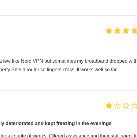
ried a few like Nord VPN but sometimes my broadband dropped wit
erty Sheild router so fingers cross, It works well so far.
y deteriorated and kept freezing in the evenings
after a couple of weeks. Offered assistance and their staff spent t