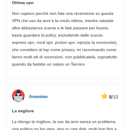
Ottima vpn
Sicurezza
Non capisco perché non fate una recensione su questa
Servizio clienti
VPN che uso da anni e la credo ottima, mentre valutate
altre abbastanza scarse e le fate passare per buone,
basta guardare la policy, escludendo dalle scarse,
express vpn, nord vpn, proton vpn, ivpn(se la conoscete),
che considero al top come privacy, mi raccomando come
fanno molti siti di recensioni, non pubblicatela, soprattutto
quando dà fastidio un saluto un Tecnico
Anonimo
8
/10
La migliore
La ritengo la migliore, la uso da anni senza un problema,
una politica no log vera, gira su ram disk, multi hop fino a