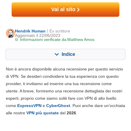
Vai al sito
Hendrik Human
Ex scrittore
Aggiornato il 22/06/2023
Informazioni verificate da
Matthew Amos
Indice
Contenuto:
Nostro punteggio:
Non è ancora disponibile alcuna recensione per questo servizio
Funzionalità chiave
6.0
di VPN. Se desideri condividere la tua esperienza con questo
provider, ti invitiamo ad inserire una tua recensione come
Installazione e app
5.0
utente. A breve, forniremo una recensione dettagliata dei nostri
Prezzo
3.0
esperti, proprio come siamo soliti fare con VPN di alto livello
Affidabilità e supporto
2.0
come
ExpressVPN
e
CyberGhost
. Puoi anche dare un’occhiata
alle nostre
VPN più quotate
del
2026
.