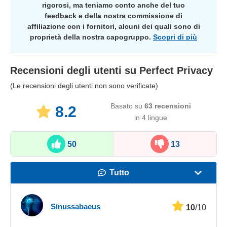
rigorosi, ma teniamo conto anche del tuo
feedback e della nostra commissione di
affiliazione con i fornitori, alcuni dei quali sono di
proprietà della nostra capogruppo.
Scopri di più
Recensioni degli utenti su
Perfect Privacy
(Le recensioni degli utenti non sono verificate)
Basato su
63
recensioni
8.2
in 4 lingue
50
13
Tutto
Velocità
Sinussabaeus
10
/10
Streaming