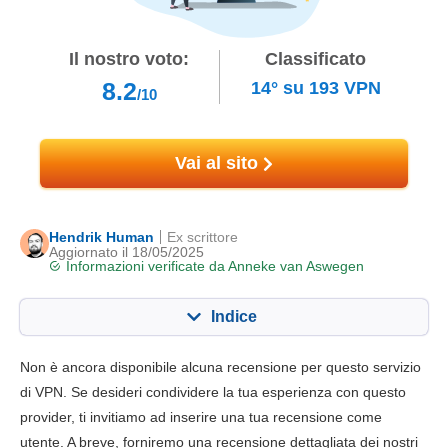
Il nostro voto:
Classificato
8.2
14°
su
193
VPN
/10
Vai al sito
Hendrik Human
Ex scrittore
Aggiornato il 18/05/2025
Informazioni verificate da
Anneke van Aswegen
Indice
Contenuto:
Nostro punteggio:
Non è ancora disponibile alcuna recensione per questo servizio
Funzionalità chiave
8.4
di VPN. Se desideri condividere la tua esperienza con questo
provider, ti invitiamo ad inserire una tua recensione come
Installazione e app
9.6
utente. A breve, forniremo una recensione dettagliata dei nostri