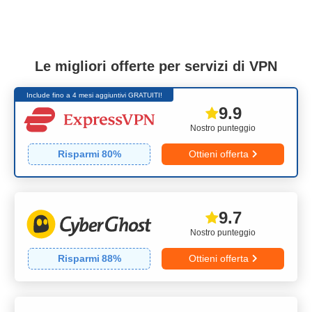
Le migliori offerte per servizi di VPN
Include fino a 4 mesi aggiuntivi GRATUITI!
9.9
Nostro punteggio
Risparmi
80
%
Ottieni offerta
9.7
Nostro punteggio
Risparmi
88
%
Ottieni offerta