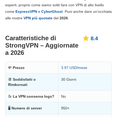
Prezzo
8.0
esperti, proprio come siamo soliti fare con VPN di alto livello
Affidabilità e supporto
8.5
come
ExpressVPN
e
CyberGhost
. Puoi anche dare un’occhiata
alle nostre
VPN più quotate
del
2026
.
Caratteristiche di
8.4
StrongVPN – Aggiornate
a 2026
💸
Prezzo
3.97 USD/mese
📆
Soddisfatti o
30 Giorni
Rimborsati
📝
La VPN conserva logs?
No
🖥
Numero di server
950+