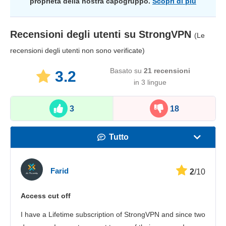
proprietà della nostra capogruppo.
Scopri di più
Recensioni degli utenti su
StrongVPN
(Le
recensioni degli utenti non sono verificate)
Basato su
21
recensioni
3.2
in 3 lingue
3
18
Tutto
Velocità
Farid
2
/10
Streaming
Access cut off
Sicurezza
I have a Lifetime subscription of StrongVPN and since two
Servizio clienti