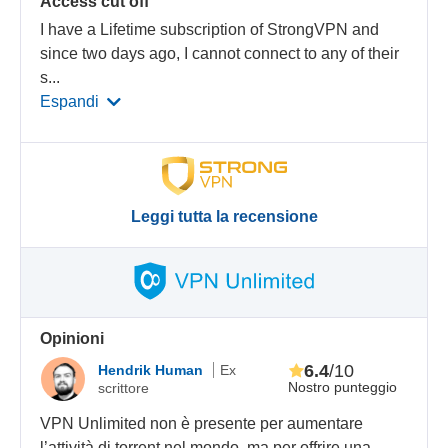
Access cut off
I have a Lifetime subscription of StrongVPN and
since two days ago, I cannot connect to any of their
s
...
Espandi
Leggi tutta la recensione
Opinioni
6.4
/10
Hendrik Human
Ex
Nostro punteggio
scrittore
VPN Unlimited non è presente per aumentare
l’attività di torrent nel mondo, ma per offrire una